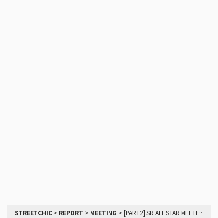
STREETCHIC
>
REPORT
>
MEETING
>
[PART2] SR ALL STAR MEETING 2018のレポート