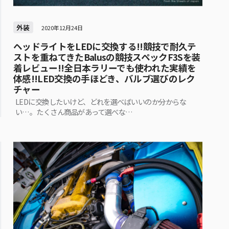
外装
2020年12月24日
ヘッドライトをLEDに交換する!!競技で耐久テ
ストを重ねてきたBalusの競技スペックF3Sを装
着レビュー!!全日本ラリーでも使われた実績を
体感!!LED交換の手ほどき、バルブ選びのレク
チャー
LEDに交換したいけど、どれを選べばいいのか分からな
い…。たくさん商品があって選べな…