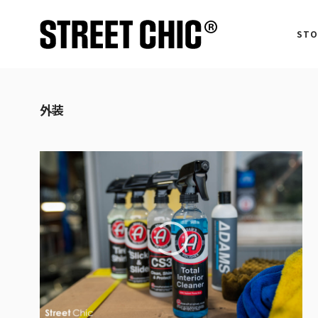
STO
外装