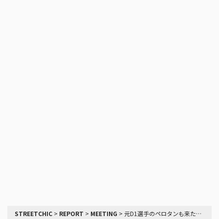
STREETCHIC
>
REPORT
>
MEETING
>
元D1選手のペロタンも来た、AE86ミーティングのレポート＠秋葉原