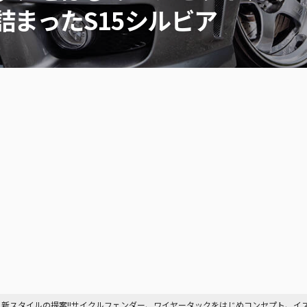
詰まったS15シルビア
] 新スタイルの提案!!サイクルフェンダー、ワイヤータックをはじめコンセプト、イズム、職人芸が詰まったS