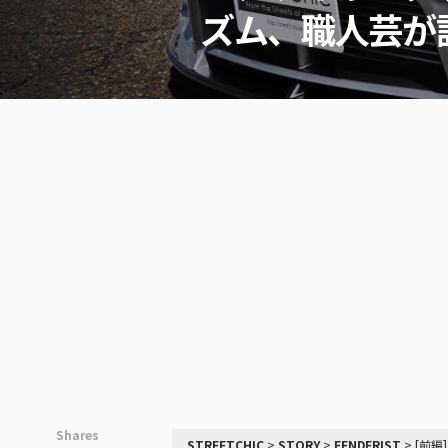
ズム、職人芸が
Shares
STREETCHIC
>
STORY
>
FENDERIST
>
[前編