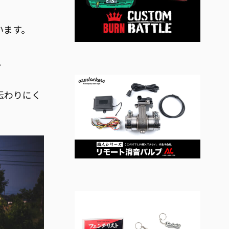
います。
。
伝わりにく