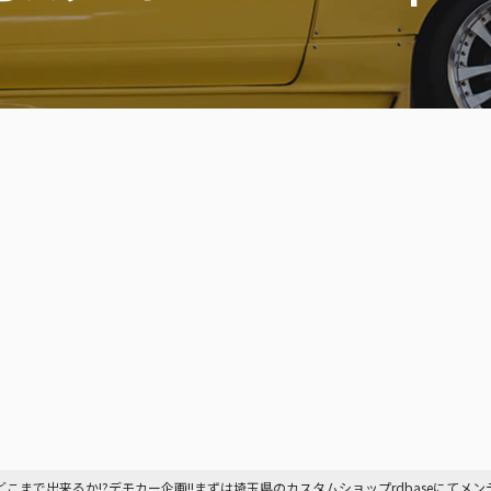
まで出来るか!?デモカー企画!!まずは埼玉県のカスタムショップrdbaseにてメンテナンスからスタート!!Fenderist J