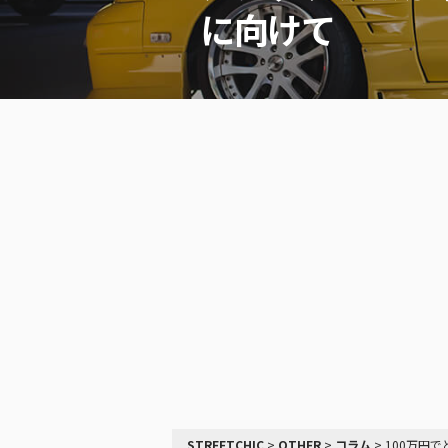
に向けて
STREETCHIC
>
OTHER
>
コラム
>
100万円でどこ