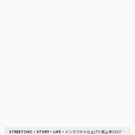
STREETCHIC
>
STORY
>
LIFE
>
ドンガラから仕上げた極上車32GTR!!必見の純正ライクなボディメイク、オークションでの失敗談、35Rとの違いとは!?