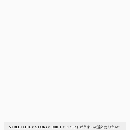
STREETCHIC
>
STORY
>
DRIFT
>
ドリフトがうまい友達と走りたい！！9年間走り続けてきた彼女から出てきた言葉は、全然うまくならないんですよねぇ…その原因とは！？