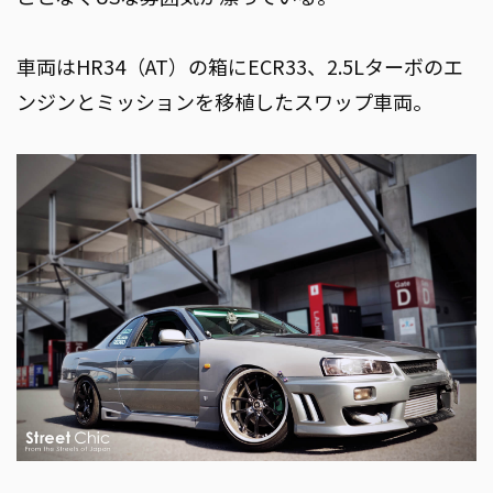
車両はHR34（AT）の箱にECR33、2.5Lターボのエ
ンジンとミッションを移植したスワップ車両。