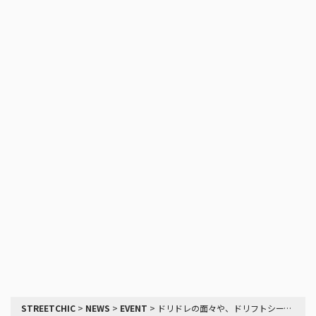
STREETCHIC
>
NEWS
>
EVENT
>
ドリドレの面々や、ドリフトシーンのアイコンが集まる、TPP走行会がエントリー受付中@富山県おわらサーキット