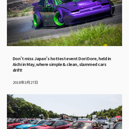
Don’t miss Japan’s hottest event Dori Dore, held in
Aichi in May, where simple & clean, slammed cars
drift!
2018年3月27日