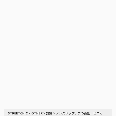
STREETCHIC
>
OTHER
>
知識
>
ノンスリップデフの役割、ビスカス、機械式、作動方式について改めて知る