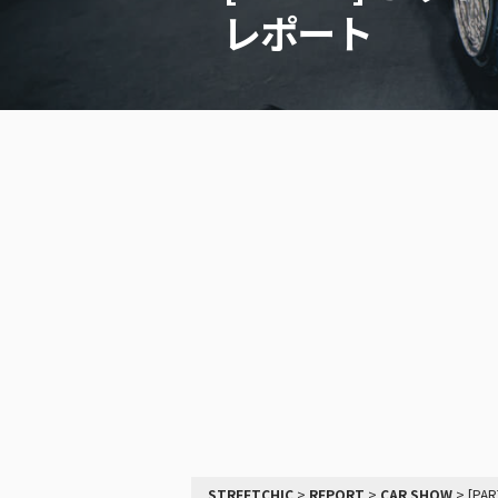
レポート
STREETCHIC
>
REPORT
>
CAR SHOW
>
[P