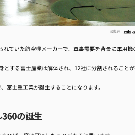
出典元：
wiki
られていた航空機メーカーで、軍事需要を背景に軍用機
前身とする富士産業は解体され、12社に分割されること
で、富士重工業が誕生することになります。
360の誕生