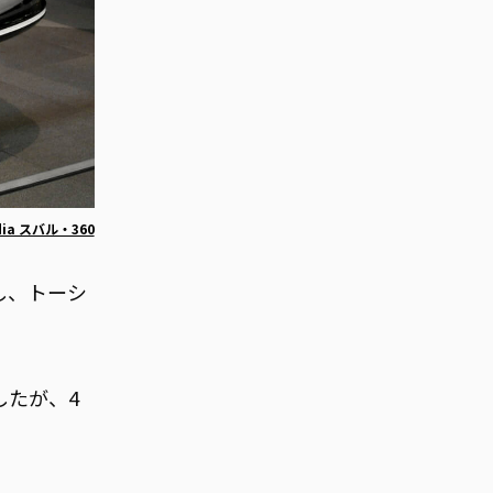
edia スバル・360
し、トーシ
したが、4