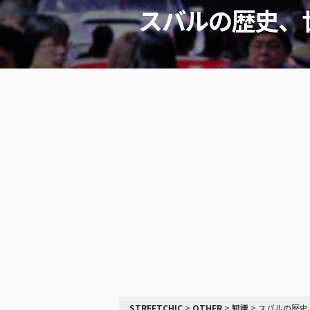
スバルの歴史、
STREETCHIC
>
OTHER
>
知識
>
スバルの歴史