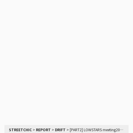
STREETCHIC
>
REPORT
>
DRIFT
>
[PART2] LOWSTARS meeting2018のレポート