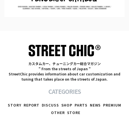
カスタムカー、チューニングカー総合マガジン
" From the streets of Japan "
StreetChic provides information about car customization and
tuning that takes place on the streets of Japan.
CATEGORIES
STORY
REPORT
DISCUSS
SHOP
PARTS
NEWS
PREMIUM
OTHER
STORE