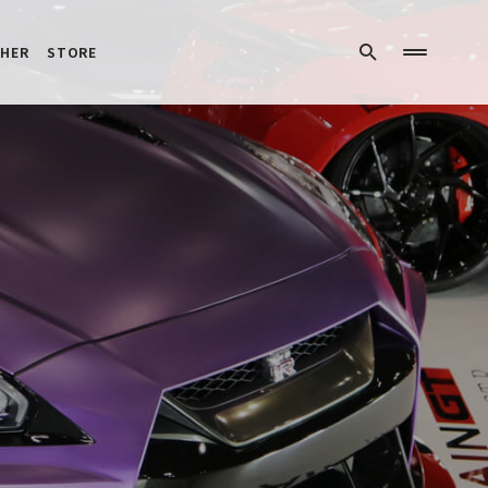
HER
STORE