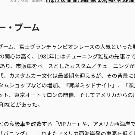
カミナリ族 出典元：
https://commons.wikimedia.org/wiki/File:Kami
ー・ブーム
ブーム、富士グランチャンピオンレースの人気といった
への関心は高く、1981年にはチューニング雑誌の先駆け
ともあり、市販車をベースとしたカスタム／チューニング
年代、カスタムカー文化は最盛期を迎えるが、その背景に
タムショップなどの増加、『湾岸ミッドナイト』、『頭
ット、東京オートサロンの開催、そしてアメリカからの
緩和などがあった。
どの高級車を改造する「VIPカー」や、アメリカ西海岸
「バニング」、これまたアメリカ西海岸発の車高を低く