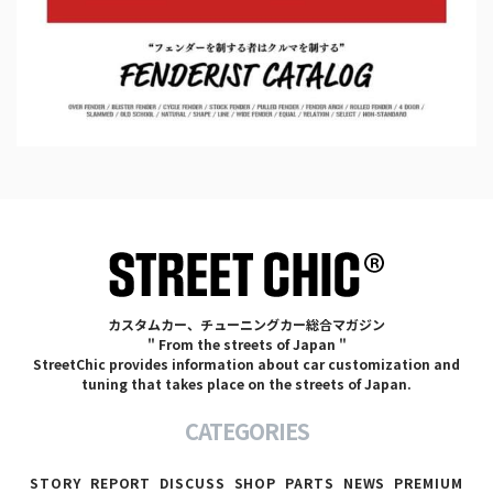
カスタムカー、チューニングカー総合マガジン
" From the streets of Japan "
StreetChic provides information about car customization and
tuning that takes place on the streets of Japan.
CATEGORIES
STORY
REPORT
DISCUSS
SHOP
PARTS
NEWS
PREMIUM