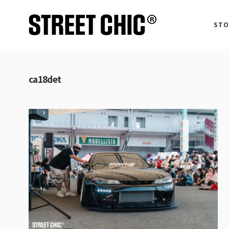
STO
ca18det