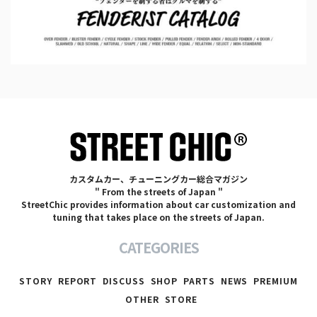
カスタムカー、チューニングカー総合マガジン
" From the streets of Japan "
StreetChic provides information about car customization and
tuning that takes place on the streets of Japan.
CATEGORIES
STORY
REPORT
DISCUSS
SHOP
PARTS
NEWS
PREMIUM
OTHER
STORE