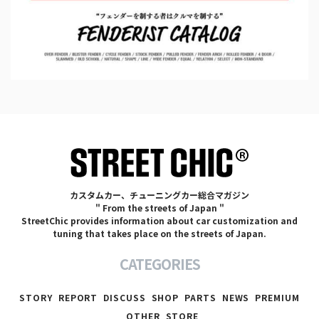
カスタムカー、チューニングカー総合マガジン
" From the streets of Japan "
StreetChic provides information about car customization and
tuning that takes place on the streets of Japan.
CATEGORIES
STORY
REPORT
DISCUSS
SHOP
PARTS
NEWS
PREMIUM
OTHER
STORE