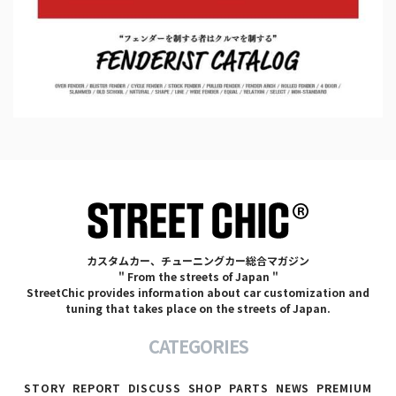
カスタムカー、チューニングカー総合マガジン
" From the streets of Japan "
StreetChic provides information about car customization and
tuning that takes place on the streets of Japan.
CATEGORIES
STORY
REPORT
DISCUSS
SHOP
PARTS
NEWS
PREMIUM