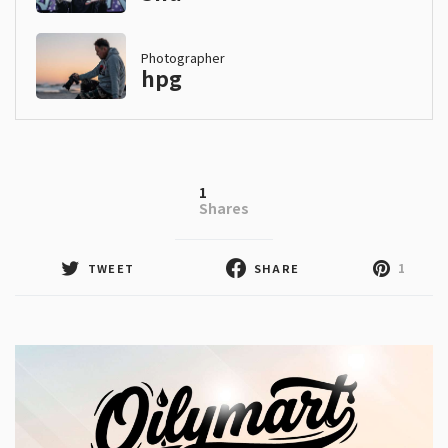
Photographer
hpg
1
Shares
1
TWEET
SHARE