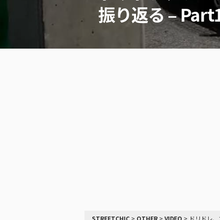
振り返る – Part
STREETCHIC
>
OTHER
>
VIDEO
>
ドリドレ、フ