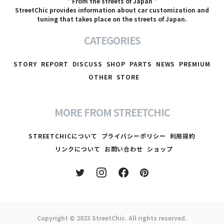
" From the streets of Japan "
StreetChic provides information about car customization and
tuning that takes place on the streets of Japan.
CATEGORIES
STORY
REPORT
DISCUSS
SHOP
PARTS
NEWS
PREMIUM
OTHER
STORE
MORE FROM STREETCHIC
STREETCHICについて
プライバシーポリシー
利用規約
リンクについて
お問い合わせ
ショップ
Copyright © 2023
StreetChic
. All rights reserved.