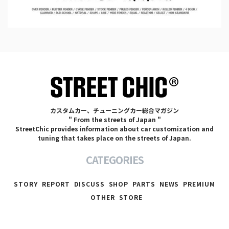
カスタムカー、チューニングカー総合マガジン
" From the streets of Japan "
StreetChic provides information about car customization and
tuning that takes place on the streets of Japan.
CATEGORIES
STORY
REPORT
DISCUSS
SHOP
PARTS
NEWS
PREMIUM
OTHER
STORE