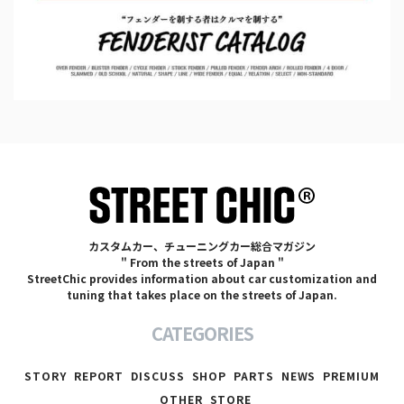
カスタムカー、チューニングカー総合マガジン
" From the streets of Japan "
StreetChic provides information about car customization and
tuning that takes place on the streets of Japan.
CATEGORIES
STORY
REPORT
DISCUSS
SHOP
PARTS
NEWS
PREMIUM
OTHER
STORE