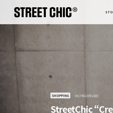
STO
SHOPPING
2017年10月18日
StreetChic “Cr