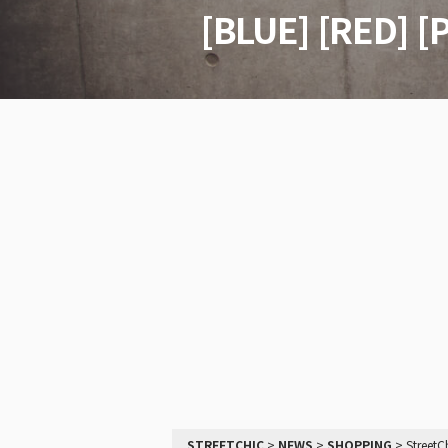
[BLUE] [RED] [
STREETCHIC
>
NEWS
>
SHOPPING
>
StreetC