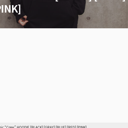
PINK]
hic “Crew” HOODIE [BLACK] [GRAY] [BLUE] [RED] [PINK]